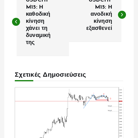
USDCHF
USDCHF
λ
M15: Η
M15: Η
καθοδική
ανοδική
κίνηση
κίνηση
ο
χάνει τη
εξασθενεί
δυναμική
ή
της
γ
η
Σχετικές Δημοσιεύσεις
σ
η
ά
ρ