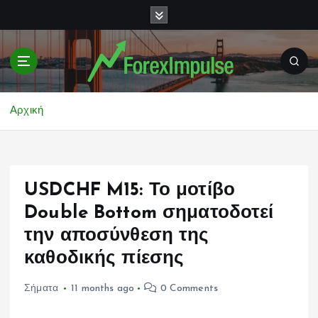
S
k
i
p
t
o
c
Αρχική
o
n
t
e
USDCHF M15: Το μοτίβο
n
t
Double Bottom σηματοδοτεί
την αποσύνθεση της
καθοδικής πίεσης
Σήματα
11 months ago
0 Comments