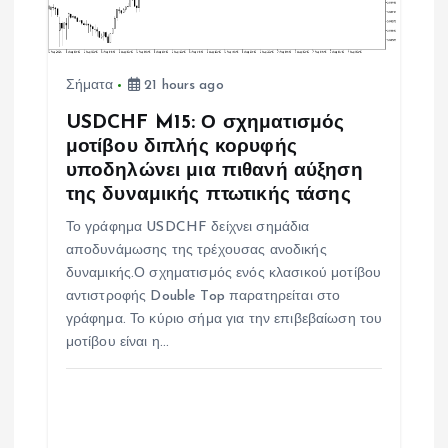
θ
ρ
Σήματα
21 hours ago
ω
USDCHF M15: Ο σχηματισμός
μοτίβου διπλής κορυφής
ν
υποδηλώνει μια πιθανή αύξηση
της δυναμικής πτωτικής τάσης
Το γράφημα USDCHF δείχνει σημάδια
αποδυνάμωσης της τρέχουσας ανοδικής
δυναμικής.Ο σχηματισμός ενός κλασικού μοτίβου
αντιστροφής Double Top παρατηρείται στο
γράφημα. Το κύριο σήμα για την επιβεβαίωση του
μοτίβου είναι η…