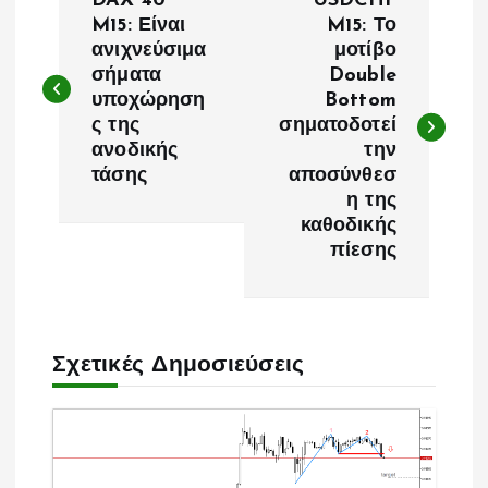
DAX 40
USDCHF
λ
M15: Είναι
M15: Το
ανιχνεύσιμα
μοτίβο
σήματα
Double
ο
υποχώρηση
Bottom
ς της
σηματοδοτεί
ή
ανοδικής
την
τάσης
αποσύνθεσ
γ
η της
καθοδικής
η
πίεσης
σ
η
Σχετικές Δημοσιεύσεις
ά
ρ