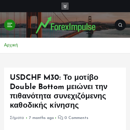
S
k
i
p
t
o
c
Αρχική
o
n
t
e
USDCHF M30: Το μοτίβο
n
t
Double Bottom μειώνει την
πιθανότητα συνεχιζόμενης
καθοδικής κίνησης
Σήματα
7 months ago
0 Comments