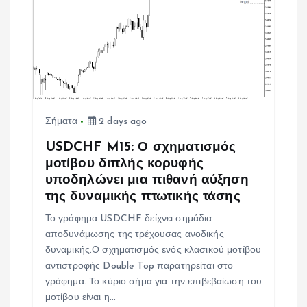
θ
ρ
ω
ν
Σήματα
2 days ago
USDCHF M15: Ο σχηματισμός
μοτίβου διπλής κορυφής
υποδηλώνει μια πιθανή αύξηση
της δυναμικής πτωτικής τάσης
Το γράφημα USDCHF δείχνει σημάδια
αποδυνάμωσης της τρέχουσας ανοδικής
δυναμικής.Ο σχηματισμός ενός κλασικού μοτίβου
αντιστροφής Double Top παρατηρείται στο
γράφημα. Το κύριο σήμα για την επιβεβαίωση του
μοτίβου είναι η…