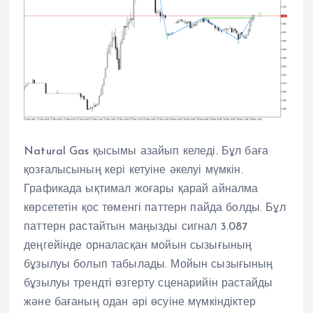
Natural Gas қысымы азайып келеді. Бұл баға
қозғалысының кері кетуіне әкелуі мүмкін.
Графикада ықтимал жоғары қарай айналма
көрсететін қос төменгі паттерн пайда болды. Бұл
паттерн растайтын маңызды сигнал 3.087
деңгейінде орналасқан мойын сызығының
бұзылуы болып табылады. Мойын сызығының
бұзылуы трендті өзгерту сценарийін растайды
және бағаның одан әрі өсуіне мүмкіндіктер