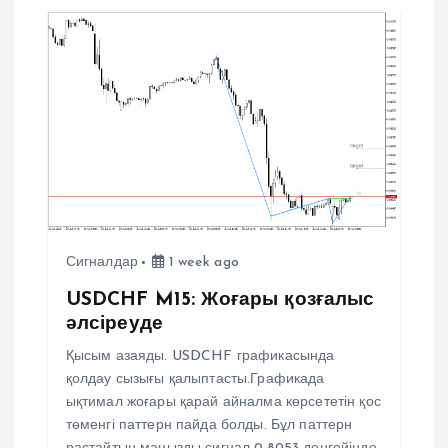
Сигналдар
1 week ago
USDCHF M15: Жоғары қозғалыс
әлсіреуде
Қысым азаяды. USDCHF графикасында
қолдау сызығы қалыптасты.Графикада
ықтимал жоғары қарай айналма көрсететін қос
төменгі паттерн пайда болды. Бұл паттерн