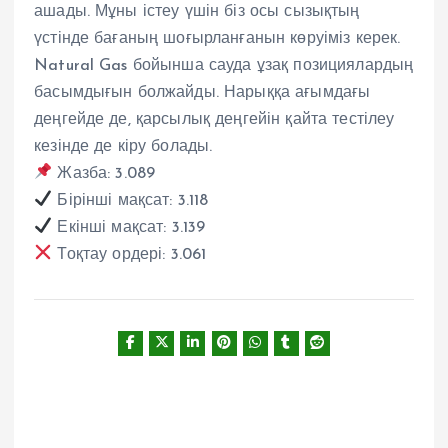
ашады. Мұны істеу үшін біз осы сызықтың
үстінде бағаның шоғырланғанын көруіміз керек.
Natural Gas бойынша сауда ұзақ позициялардың
басымдығын болжайды. Нарыққа ағымдағы
деңгейде де, қарсылық деңгейін қайта тестілеу
кезінде де кіру болады.
Жазба: 3.089
Бірінші мақсат: 3.118
Екінші мақсат: 3.139
Тоқтау ордері: 3.061