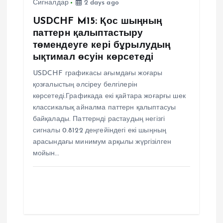
п
Сигналдар
2 days ago
и
USDCHF M15: Қос шыңның
паттерн қалыптастыру
с
төмендеуге кері бұрылудың
ықтимал өсуін көрсетеді
я
USDCHF графикасы ағымдағы жоғары
қозғалыстың әлсіреу белгілерін
м
көрсетеді.Графикада екі қайтара жоғарғы шек
классикалық айналма паттерн қалыптасуы
байқалады. Паттернді растаудың негізгі
сигналы 0.8122 деңгейіндегі екі шыңның
арасындағы минимум арқылы жүргізілген
мойын…