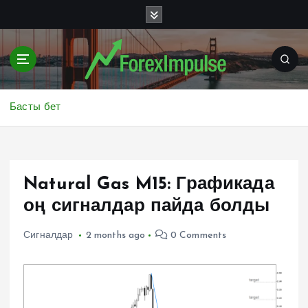
S
k
i
p
t
o
c
Басты бет
o
n
t
e
Natural Gas M15: Графикада
n
t
оң сигналдар пайда болды
Сигналдар
2 months ago
0 Comments