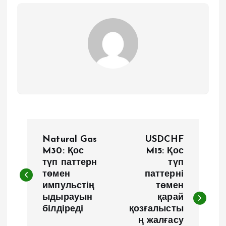
Н
Natural Gas
USDCHF
а
M30: Қос
M15: Қос
түп паттерн
түп
төмен
паттерні
в
импульстің
төмен
ыдырауын
қарай
и
білдіреді
қозғалысты
ң жалғасу