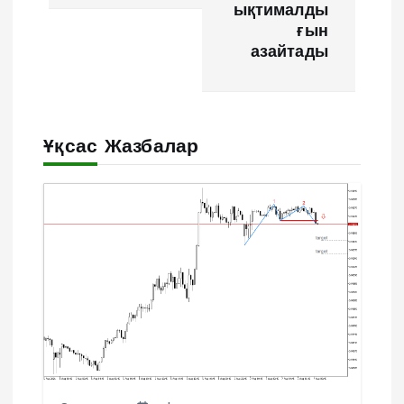
г
ықтималды
ғын
а
азайтады
ц
и
Ұқсас Жазбалар
я
п
о
з
а