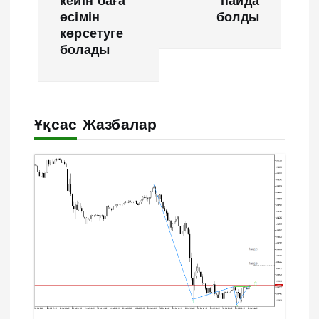
кейін баға
пайда
и
өсімін
болды
көрсетуге
г
болады
а
ц
Ұқсас Жазбалар
и
я
п
о
з