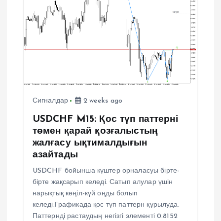
Сигналдар
2 weeks ago
USDCHF M15: Қос түп паттерні
төмен қарай қозғалыстың
жалғасу ықтималдығын
азайтады
USDCHF бойынша күштер орналасуы бірте-
бірте жақсарып келеді. Сатып алулар үшін
нарықтық көңіл-күй оңды болып
келеді.Графикада қос түп паттерн құрылуда.
Паттернді растаудың негізгі элементі 0.8152