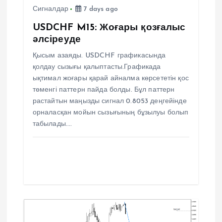
а
Сигналдар
7 days ago
п
USDCHF M15: Жоғары қозғалыс
әлсіреуде
и
Қысым азаяды. USDCHF графикасында
қолдау сызығы қалыптасты.Графикада
с
ықтимал жоғары қарай айналма көрсететін қос
төменгі паттерн пайда болды. Бұл паттерн
я
растайтын маңызды сигнал 0.8053 деңгейінде
орналасқан мойын сызығының бұзылуы болып
м
табылады.…