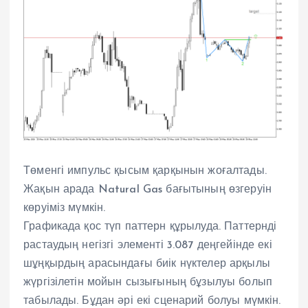
Төменгі импульс қысым қарқынын жоғалтады.
Жақын арада Natural Gas бағытының өзгеруін
көруіміз мүмкін.
Графикада қос түп паттерн құрылуда. Паттернді
растаудың негізгі элементі 3.087 деңгейінде екі
шұңқырдың арасындағы биік нүктелер арқылы
жүргізілетін мойын сызығының бұзылуы болып
табылады. Бұдан әрі екі сценарий болуы мүмкін.