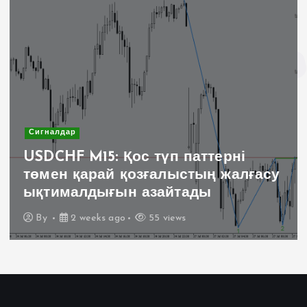
Сигналдар
USDCHF M15: Қос түп паттерні
төмен қарай қозғалыстың жалғасу
ықтималдығын азайтады
By
2 weeks ago
55 views