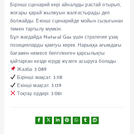
Бірінші сценарий кері айналуды растай отырып,
жоғары қарай жылжуын жалғастырады деп
болжайды. Екінші сценарийде мойын сызығынан
төмен тартылу мүмкін.
Бұл жағдайда Natural Gas үшін стратегия ұзақ
позицияларды қамтуы керек. Нарыққа ағымдағы
бағамен немесе белгіленген қарсылықты
қайтарған кезде кіруді жүзеге асыруға болады.
Жазба: 3.089
Бірінші мақсат: 3.118
Екінші мақсат: 3.139
Тоқтау ордері: 3.061