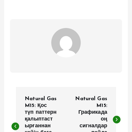
Н
Natural Gas
Natural Gas
а
M15: Қос
M15:
түп паттерн
Графикада
қалыптаст
оң
в
ырғаннан
сигналдар