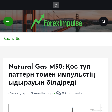
S
k
i
p
t
o
c
Басты бет
o
n
t
e
Natural Gas M30: Қос түп
n
t
паттерн төмен импульстің
ыдырауын білдіреді
Сигналдар
2 months ago
0 Comments