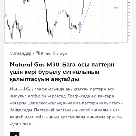
Сигналдар
9 months ago
Natural Gas M30: Баға осы паттерн
үшін кері бұрылу сигналының
қалыптасуын аяқтайды
Natural Gas графикасында анықталған паттерн өсу
импульс әлсіздігін көрсетеді.Графикада екі қайтара
жоғарғы шек классикалық айналма паттерн қалыптасуы
байқалады. Паттернді растаудың негізгі сигналы 4.677
деңгейіндегі екі шыңның арасындағы минимум арқылы
жүргізілген…