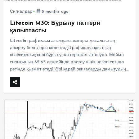
Сигналдар
8 months ago
Litecoin M30: Бұрылу паттерн
қалыптасты
Litecoin графикасы ағымдағы жоғары қозғалыстың
әлсіреу белгілерін көрсетеді.Графикада қос шың
классикалық кері бұрылу паттерн қалыптасуда. Мойын
сызығының 85.65 деңгейінде растау үшін негізгі сигнал
ретінде қызмет етеді. Әрі қарай оқиғаларды дамытудың…