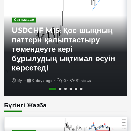
Сигналдар
USDCHF M15: Қос шыңның
паттерн қалыптастыру
төмендеуге кері
бұрылудың ықтимал өсуін
көрсетеді
By
2 days ago
0
21 views
Бүгінгі Жазба