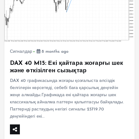
Сигналдар
8 months ago
DAX 40 M15: Екі қайтара жоғарғы шек
және өткізілген сызықтар
DAX 40 графикасында жоғары қозғалыста әлсіздік
белгілерін көрсетеді, себебі баға қарсылық деңгейін
жеңе алмайды.Графикада екі қайтара жоғарғы шек
классикалық айналма паттерн қалыптасуы байқалады.
Паттернді растаудың негізгі сигналы 23719.70
деңгейіндегі екі…