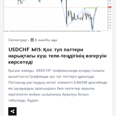
Сигналдар
8 months ago
USDCHF M15: Қос түп паттерн
нарықтағы күш тепе-теңдігінің өзгеруін
көрсетеді
Қысым азаяды. USDCHF графикасында қолдау сызығы
қалыптасты.Графикада қос түп паттерн құрылуда.
Паттернді растаудың негізгі элементі 0.80398 деңгейінде
екі шұңқырдың арасындағы биік нүктелер арқылы
жүргізілетін мойын сызығының бұзылуы болып
табылады. Бұдан…