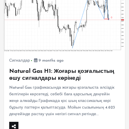
Сигналдар
9 months ago
Natural Gas H1: Жоғары қозғалыстың
өшу сигналдары көрінеді
Natural Gas графикасында жоғары қозғалыста әлсіздік
белгілерін көрсетеді, себебі баға қарсылық деңгейін
жеңе алмайды.Графикада қос шың классикалық кері
бұрылу паттерн қалыптасуда. Мойын сызығының 4.623
деңгейінде растау үшін негізгі сигнал ретінде…