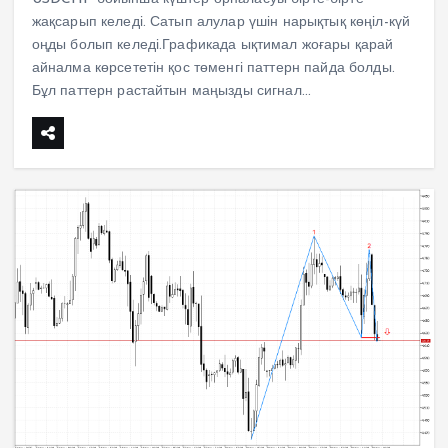
жақсарып келеді. Сатып алулар үшін нарықтық көңіл-күй
оңды болып келеді.Графикада ықтимал жоғары қарай
айналма көрсететін қос төменгі паттерн пайда болды.
Бұл паттерн растайтын маңызды сигнал…