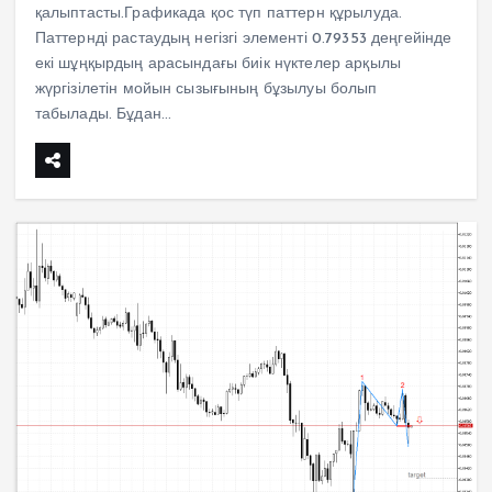
қалыптасты.Графикада қос түп паттерн құрылуда.
Паттернді растаудың негізгі элементі 0.79353 деңгейінде
екі шұңқырдың арасындағы биік нүктелер арқылы
жүргізілетін мойын сызығының бұзылуы болып
табылады. Бұдан…