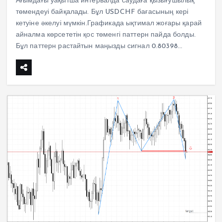
Ағымдағы уақытша интервалда саудаға қызығушылық
төмендеуі байқалады. Бұл USDCHF бағасының кері
кетуіне әкелуі мүмкін.Графикада ықтимал жоғары қарай
айналма көрсететін қос төменгі паттерн пайда болды.
Бұл паттерн растайтын маңызды сигнал 0.80398…