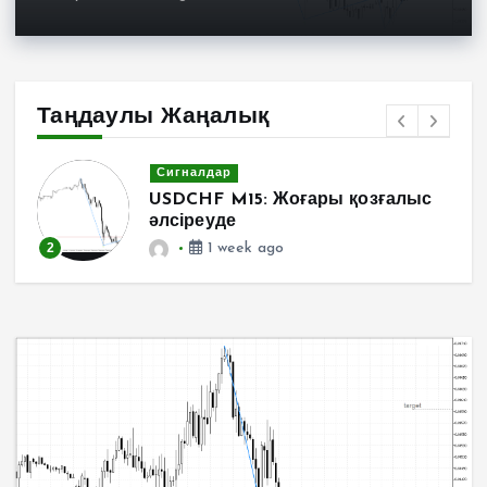
Таңдаулы Жаңалық
Сигналдар
USDCHF M15: Жоғары қозғалыс
әлсіреуде
2
1 week ago