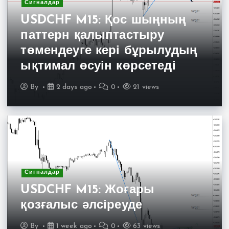
Сигналдар
USDCHF M15: Қос шыңның
паттерн қалыптастыру
төмендеуге кері бұрылудың
ықтимал өсуін көрсетеді
By
2 days ago
0
21 views
Сигналдар
USDCHF M15: Жоғары
қозғалыс әлсіреуде
By
1 week ago
0
63 views