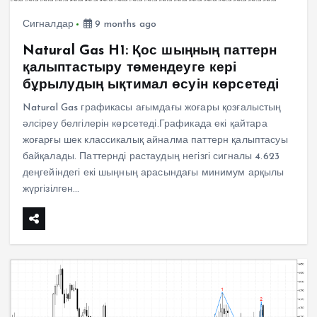
Сигналдар
9 months ago
Natural Gas H1: Қос шыңның паттерн
қалыптастыру төмендеуге кері
бұрылудың ықтимал өсуін көрсетеді
Natural Gas графикасы ағымдағы жоғары қозғалыстың
әлсіреу белгілерін көрсетеді.Графикада екі қайтара
жоғарғы шек классикалық айналма паттерн қалыптасуы
байқалады. Паттернді растаудың негізгі сигналы 4.623
деңгейіндегі екі шыңның арасындағы минимум арқылы
жүргізілген…