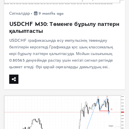
Сигналдар
9 months ago
USDCHF M30: Төменге бұрылу паттерн
қалыптасты
USDCHF графикасында өсу импульсінің төмендеу
белгілерін көрсетеді.Графикада қос шың классикалық
кері бұрылу паттерн қалыптасуда. Мойын сызығының
0.80565 деңгейінде растау үшін негізгі сигнал ретінде
қызмет етеді. Әрі қарай оқиғаларды дамытудың екі…