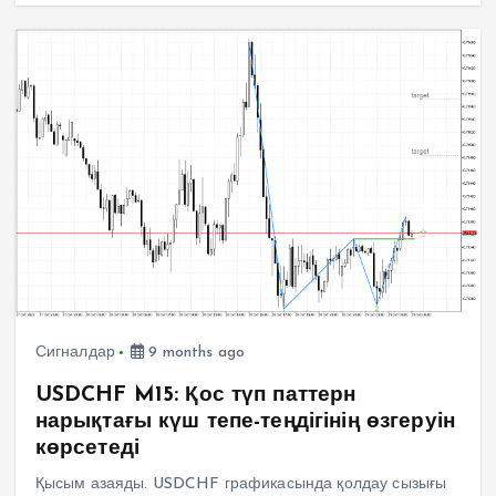
Сигналдар
9 months ago
USDCHF M15: Қос түп паттерн
нарықтағы күш тепе-теңдігінің өзгеруін
көрсетеді
Қысым азаяды. USDCHF графикасында қолдау сызығы