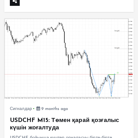
Сигналдар
9 months ago
USDCHF M15: Төмен қарай қозғалыс
күшін жоғалтуда
USDCHF бойынша күштер орналасуы бірте-бірте