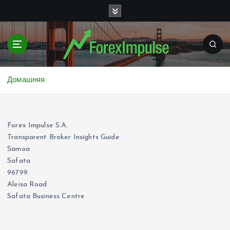
П
е
р
е
й
т
и
Домашняя
к
с
о
д
Forex Impulse S.A.
е
Transparent Broker Insights Guide
р
Samoa
ж
Safata
и
96799
м
Aleisa Road
о
Safata Business Centre
м
у