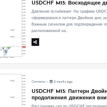
USDCHF M15: Восходящее д
Давление ослабевает. На графике USD
сформировался паттерн Двойное дно, у
Важным сигналом для подтверждения эт
расположенной на…
Сигналы
2 weeks ago
USDCHF M15: Паттерн Двойн
продолжения движения вни
Расстановка сил по USDCHF постепенно