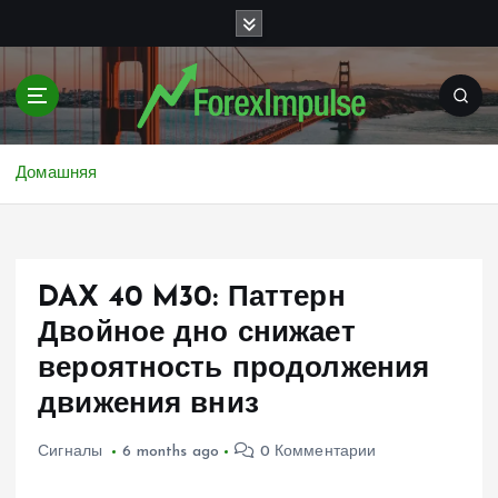
П
е
р
е
й
т
и
Домашняя
к
с
о
д
DAX 40 M30: Паттерн
е
р
Двойное дно снижает
ж
вероятность продолжения
и
м
движения вниз
о
м
Сигналы
6 months ago
0 Комментарии
у