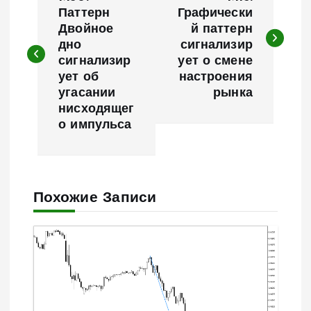
а
Паттерн
Графически
Двойное
й паттерн
в
дно
сигнализир
сигнализир
ует о смене
и
ует об
настроения
угасании
рынка
г
нисходящег
о импульса
а
ц
Похожие Записи
и
я
п
о