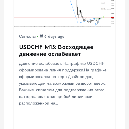
з
а
Сигналы
6 days ago
п
USDCHF M15: Восходящее
и
движение ослабевает
Давление ослабевает. На графике USDCHF
с
сформирована линия поддержки.На графике
сформировался паттерн Двойное дно,
я
указывающий на возможный разворот вверх.
Важным сигналом для подтверждения этого
м
паттерна является пробой линии шеи,
расположенной на…