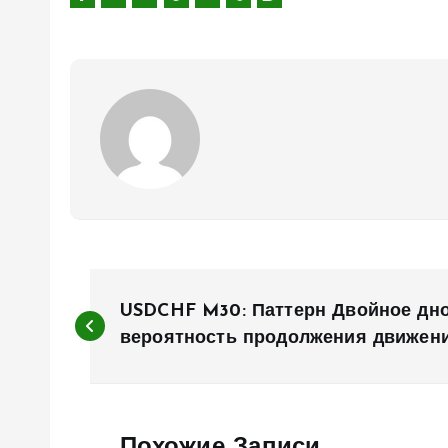
Н
USDCHF M30: Паттерн Двойное дно
а
вероятность продолжения движен
в
Похожие Записи