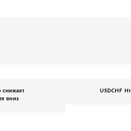
 снижает
USDCHF H1
ия вниз