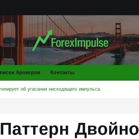
писок брокеров
Контакты
лизирует об угасании нисходящего импульса
 Паттерн Двойно