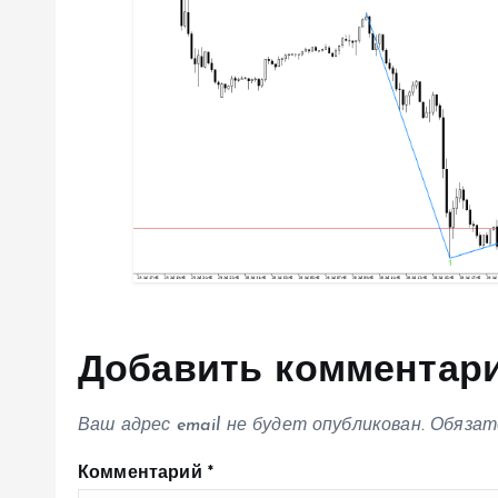
з
а
п
и
с
я
Добавить комментар
м
Ваш адрес email не будет опубликован.
Обязат
Комментарий
*