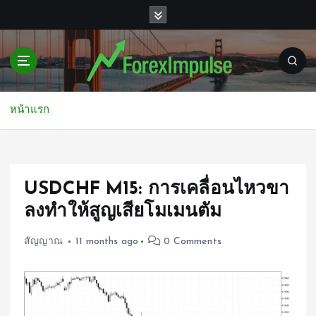
S
k
i
p
t
o
c
หน้าแรก
o
n
t
e
USDCHF M15: การเคลื่อนไหวขา
n
t
ลงทำให้สูญเสียโมเมนตัม
สัญญาณ
11 months ago
0 Comments