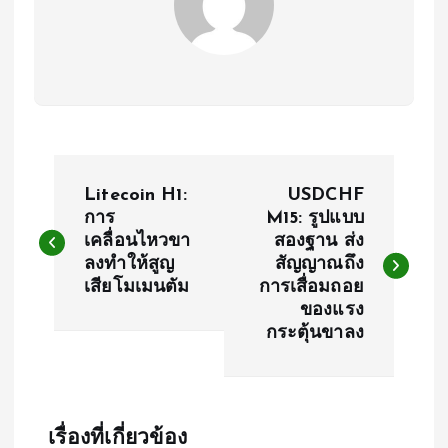
แ
Litecoin H1:
USDCHF
น
การ
M15: รูปแบบ
เคลื่อนไหวขา
สองฐาน ส่ง
ลงทำให้สูญ
สัญญาณถึง
ะ
เสียโมเมนตัม
การเสื่อมถอย
ของแรง
แ
กระตุ้นขาลง
น
ว
เรื่องที่เกี่ยวข้อง