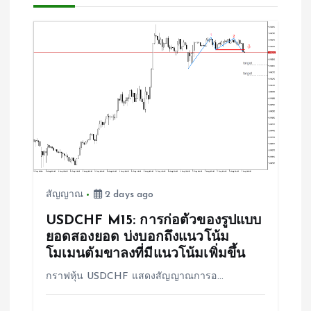
เ
รื่
อ
ง
สัญญาณ
2 days ago
USDCHF M15: การก่อตัวของรูปแบบ
ยอดสองยอด บ่งบอกถึงแนวโน้ม
โมเมนตัมขาลงที่มีแนวโน้มเพิ่มขึ้น
กราฟหุ้น USDCHF แสดงสัญญาณการอ…