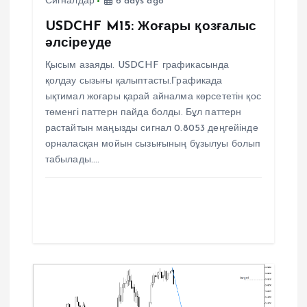
Сигналдар
6 days ago
и
USDCHF M15: Жоғары қозғалыс
с
әлсіреуде
Қысым азаяды. USDCHF графикасында
я
қолдау сызығы қалыптасты.Графикада
ықтимал жоғары қарай айналма көрсететін қос
м
төменгі паттерн пайда болды. Бұл паттерн
растайтын маңызды сигнал 0.8053 деңгейінде
орналасқан мойын сызығының бұзылуы болып
табылады.…