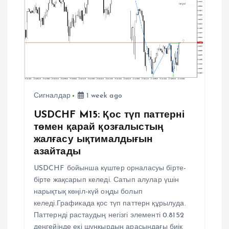
Сигналдар
1 week ago
USDCHF M15: Қос түп паттерні
төмен қарай қозғалыстың
жалғасу ықтималдығын
азайтады
USDCHF бойынша күштер орналасуы бірте-
бірте жақсарып келеді. Сатып алулар үшін
нарықтық көңіл-күй оңды болып
келеді.Графикада қос түп паттерн құрылуда.
Паттернді растаудың негізгі элементі 0.8152
деңгейінде екі шұңқырдың арасындағы биік