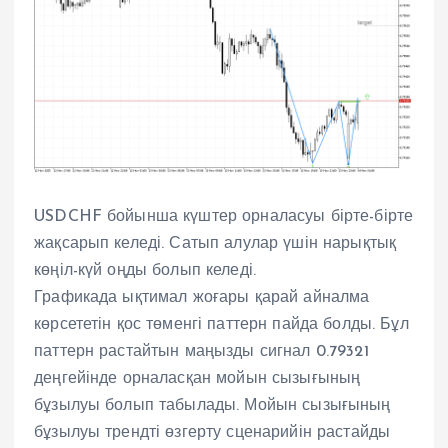
USDCHF бойынша күштер орналасуы бірте-бірте
жақсарып келеді. Сатып алулар үшін нарықтық
көңіл-күй оңды болып келеді.
Графикада ықтимал жоғары қарай айналма
көрсететін қос төменгі паттерн пайда болды. Бұл
паттерн растайтын маңызды сигнал 0.79321
деңгейінде орналасқан мойын сызығының
бұзылуы болып табылады. Мойын сызығының
бұзылуы трендті өзгерту сценарийін растайды