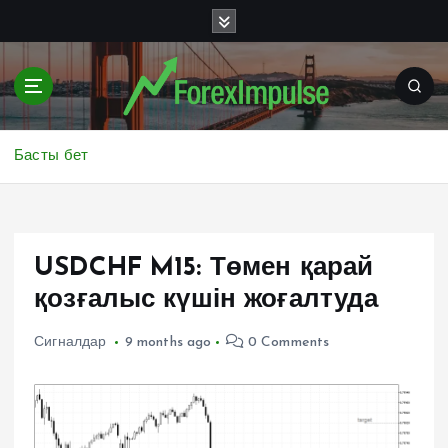
S
k
i
p
t
o
c
Басты бет
o
n
t
e
USDCHF M15: Төмен қарай
n
t
қозғалыс күшін жоғалтуда
Сигналдар
9 months ago
0 Comments