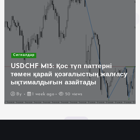
Сигналдар
USDCHF M15: Қос түп паттерні
төмен қарай қозғалыстың жалғасу
ықтималдығын азайтады
By
1 week ago
50 views