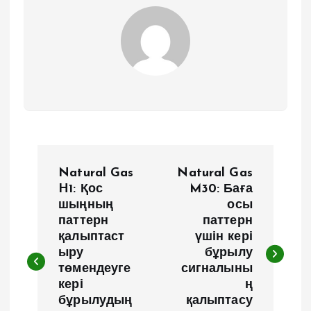
Н
Natural Gas
Natural Gas
а
H1: Қос
M30: Баға
шыңның
осы
паттерн
паттерн
в
қалыптаст
үшін кері
ыру
бұрылу
и
төмендеуге
сигналыны
кері
ң
г
бұрылудың
қалыптасу