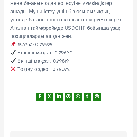
және бағаның одан әрі өсуіне мүмкіндіктер
ашады. Мұны істеу үшін біз осы сызықтың
үстінде бағаның шоғырланғанын көруіміз керек.
Аталған таймфреймде USDCHF бойынша ұзақ
позицияларды ашқан жөн.
Жазба: 0.79325
Бірінші мақсат: 0.79620
Екінші мақсат: 0.79819
Тоқтау ордері: 0.79072