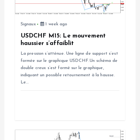
e
l
Signaux
1 week ago
’
USDCHF M15: Le mouvement
haussier s’affaiblit
a
La pression s’atténue. Une ligne de support s’est
formée sur le graphique USDCHF.Un schéma de
r
double creux s’est formé sur le graphique,
indiquant un possible retournement à la hausse.
t
Le…
i
c
l