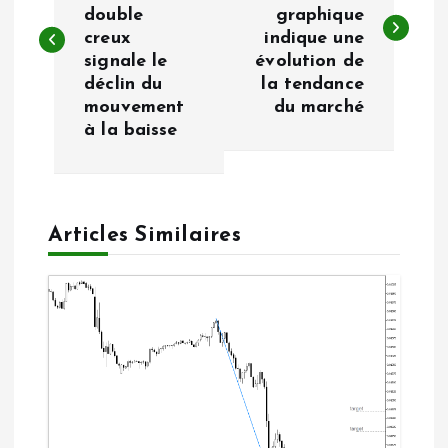
double
graphique
v
creux
indique une
signale le
évolution de
i
déclin du
la tendance
mouvement
du marché
g
à la baisse
a
t
Articles Similaires
i
o
n
d