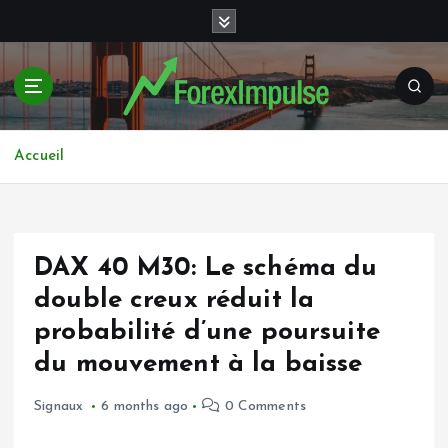
S
k
i
p
t
o
c
Accueil
o
n
t
e
DAX 40 M30: Le schéma du
n
t
double creux réduit la
probabilité d’une poursuite
du mouvement à la baisse
Signaux
6 months ago
0 Comments