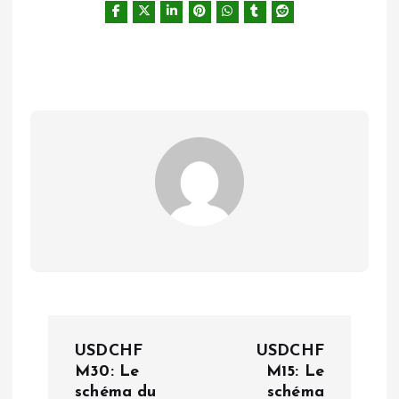
N
USDCHF
USDCHF
a
M30: Le
M15: Le
schéma du
schéma