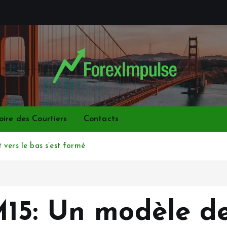
oire des Courtiers
Contacts
vers le bas s’est formé
15: Un modèle d