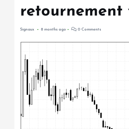
retournement v
Signaux
8 months ago
0 Comments