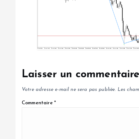
l
’
a
r
Laisser un commentair
t
Votre adresse e-mail ne sera pas publiée.
Les cham
i
Commentaire
*
c
l