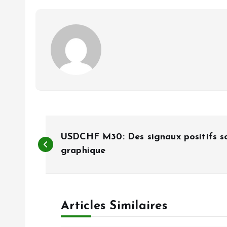
N
USDCHF M30: Des signaux positifs so
a
graphique
v
Articles Similaires
i