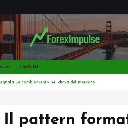
roker
Contatti
segnala un cambiamento nel clima del mercato
l pattern format