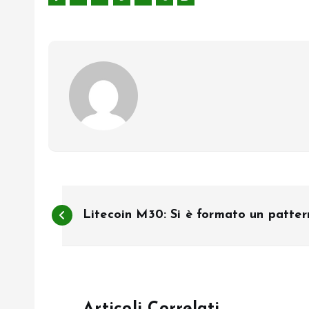
N
Litecoin M30: Si è formato un pattern
a
v
Articoli Correlati