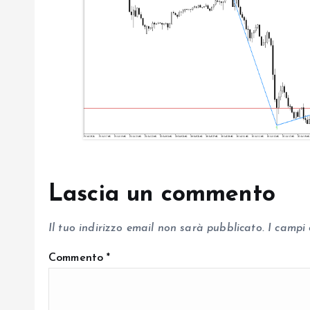
a
r
t
i
c
Lascia un commento
o
Il tuo indirizzo email non sarà pubblicato.
I campi
l
Commento
*
i