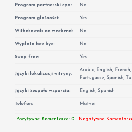
Program partnerski cpa:
No
Program głośności:
Yes
Withdrawals on weekend:
No
Wypłata bez kyc:
No
Swap free:
Yes
Arabic, English, French
Języki lokalizacji witryny:
Portuguese, Spanish, Tag
Języki zespołu wsparcia:
English, Spanish
Telefon:
Matvei
Pozytywne Komentarze: 0
Negatywne Komentarze