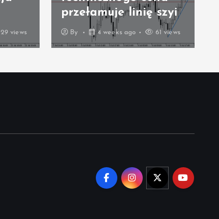
przełamuje linię szyi
29 views
By
4 weeks ago
61 views