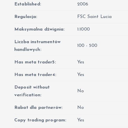
Established:
2006
Regulacja:
FSC Saint Lucia
Maksymalna dźwignia:
1:1000
Liczba instrumentów
100 - 500
handlowych:
Has meta trader5:
Yes
Has meta trader4:
Yes
Deposit without
No
verification:
Rabat dla partnerów:
No
Copy trading program:
Yes