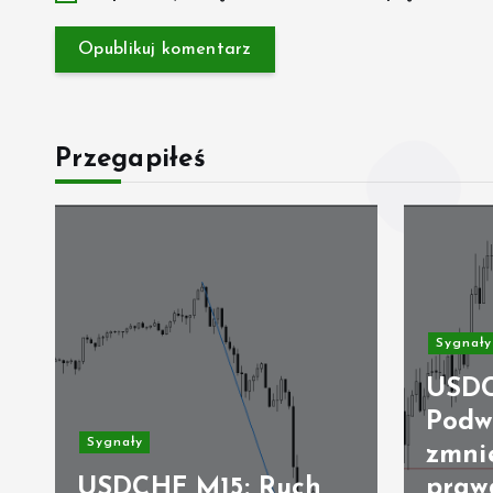
Przegapiłeś
Sygnały
USDC
Podw
Sygnały
zmni
USDCHF M15: Ruch
praw