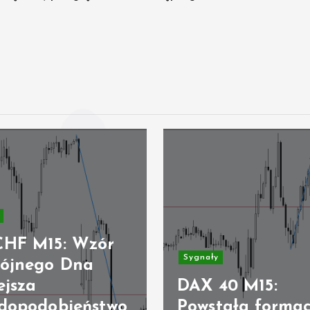
HF M15: Wzór
Sygnały
ójnego Dna
ejsza
DAX 40 M15:
dopodobieństwo
Powstała formac