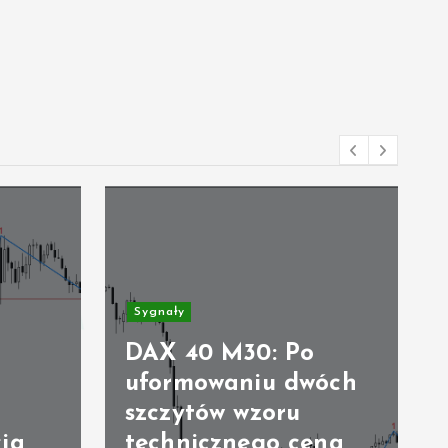
Sygnały
DAX 40 M30: Po
uformowaniu dwóch
szczytów wzoru
ja
technicznego cena