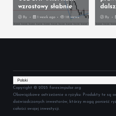
wzrostowy słabnie
dals
By
1 week ago
18 views
By
Copyright © 2025 foreximpulse.org
Obowiązkowe ostrzeżenie o ryzyku: Produkty te są o
doświadczonych inwestorów, którzy mogą ponieść ry
całości swojej inwestycji.