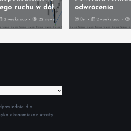
zego ruchu w dół
odwrócenia
2 weeks ago
22 views
By
2 weeks ago
dpowiednie dla
zyko ekonomiczne utraty