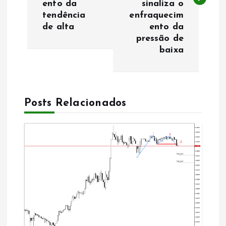
ento da
sinaliza o
e
tendência
enfraquecim
de alta
ento da
g
pressão de
baixa
a
ç
Posts Relacionados
ã
o
d
e
a