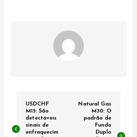
N
USDCHF
Natural Gas
a
M15: São
M30: O
detectáveis
padrão de
sinais de
Fundo
v
enfraquecim
Duplo