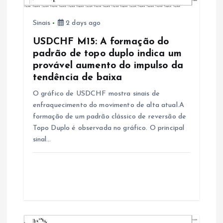
r
Sinais
2 days ago
t
USDCHF M15: A formação do
i
padrão de topo duplo indica um
provável aumento do impulso da
g
tendência de baixa
O gráfico de USDCHF mostra sinais de
o
enfraquecimento do movimento de alta atual.A
formação de um padrão clássico de reversão de
s
Topo Duplo é observada no gráfico. O principal
sinal…