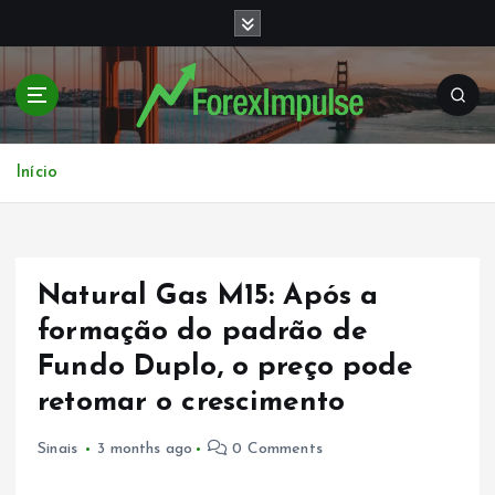
S
k
i
p
t
o
c
Início
o
n
t
e
Natural Gas M15: Após a
n
t
formação do padrão de
Fundo Duplo, o preço pode
retomar o crescimento
Sinais
3 months ago
0 Comments