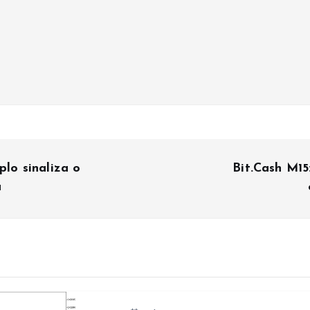
lo sinaliza o
Bit.Cash M15
a