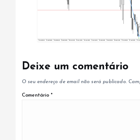
r
t
i
g
Deixe um comentário
o
O seu endereço de email não será publicado.
Camp
s
Comentário
*