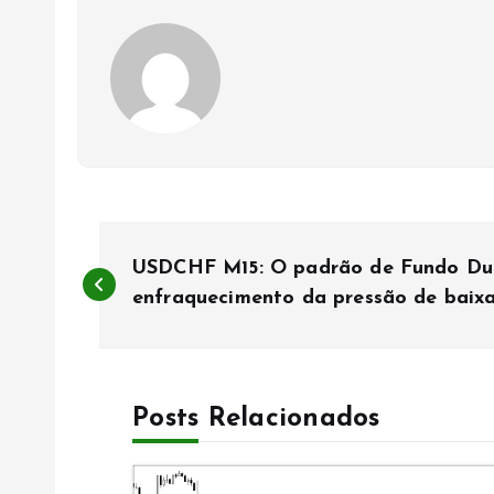
N
USDCHF M15: O padrão de Fundo Dup
a
enfraquecimento da pressão de baix
v
Posts Relacionados
e