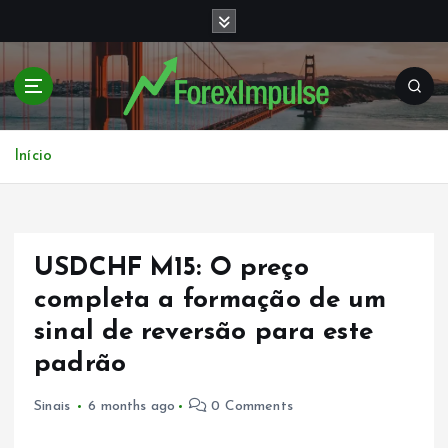
S
k
i
p
t
o
c
Início
o
n
t
e
USDCHF M15: O preço
n
t
completa a formação de um
sinal de reversão para este
padrão
Sinais
6 months ago
0 Comments