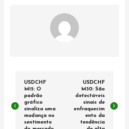
N
USDCHF
USDCHF
a
M15: O
M30: São
padrão
detectáveis
gráfico
sinais de
v
sinaliza uma
enfraquecim
mudança no
ento da
e
sentimento
tendência
do mercado
de alta