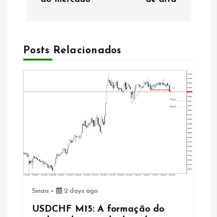
g
a
Posts Relacionados
ç
ã
o
d
e
a
Sinais
2 days ago
r
USDCHF M15: A formação do