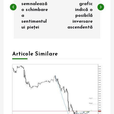
semnalează
grafic
v
o schimbare
indică o
a
posibilă
i
sentimentul
inversare
ui pieței
ascendentă
g
a
Articole Similare
r
e
î
n
a