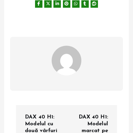
N
DAX 40 H1:
DAX 40 H1:
a
Modelul cu
Modelul
două vârfuri
marcat pe