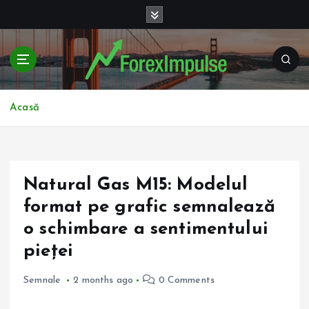
S
k
i
p
t
o
c
Acasă
o
n
t
e
Natural Gas M15: Modelul
n
t
format pe grafic semnalează
o schimbare a sentimentului
pieței
Semnale
2 months ago
0 Comments