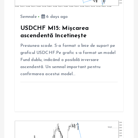
r
Semnale
6 days ago
t
USDCHF M15: Mișcarea
i
ascendentă încetinește
Presiunea scade. S-a format o linie de suport pe
c
graficul USDCHF.Pe grafic s-a format un model
Fund dublu, indicând o posibilă inversare
o
ascendentă. Un semnal important pentru
confirmarea acestui model…
l
e