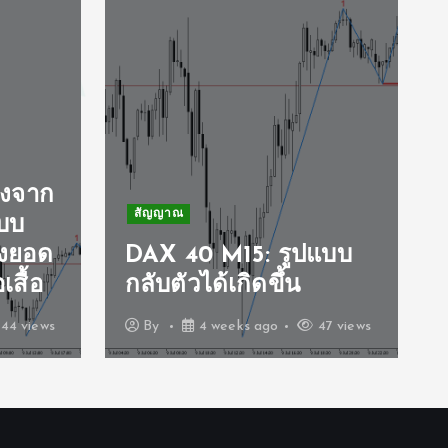
ังจาก
สัญญาณ
แบบ
งยอด
DAX 40 M15: รูปแบบ
สื้อ
กลับตัวได้เกิดขึ้น
44 views
By
4 weeks ago
47 views