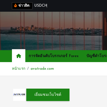
S
U
S
D
C
H
F
M
1
ข่าวฮิต:
k
i
p
t
o
c
o
n
การจัดอันดับโบรกเกอร์ Forex
บัญชีดำโบร
t
e
หน้าแรก
avatrade.com
n
t
เยี่ยมชมเว็บไซต์