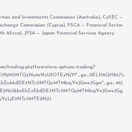
rities and Investments Commission (Australia), CySEC —
Exchange Commission (Cyprus), FSCA — Financial Sector
th Africa), JFSA — Japan Financial Services Agency
om/trading-platforms/ava-options-trading?
MTE1NjM3NTQzNy4xNzU3OTExNjY1*_ga_0ELH6QH84J*c
EkZzAkdDE3NTc5MTQyMTMkajYwJGwwJGgw*_ga_46J
TE2NjUkbzEkZzEkdDE3NTc5MTQyMTMkajYwJGwwJGg
jYyLjE3NTc5MTE2NjU.