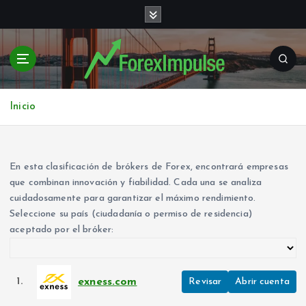
S
a
l
t
a
r
a
Inicio
l
c
o
n
En esta clasificación de brókers de Forex, encontrará empresas
t
que combinan innovación y fiabilidad. Cada una se analiza
e
cuidadosamente para garantizar el máximo rendimiento.
n
Seleccione su país (ciudadanía o permiso de residencia)
i
aceptado por el bróker:
d
o
exness.com
1.
Revisar
Abrir cuenta