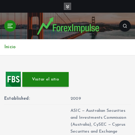
S
a
l
t
a
r
a
Inicio
l
c
o
n
Visitar el sitio
t
e
n
Established:
2009
i
d
ASIC — Australian Securities
o
and Investments Commission
(Australia), CySEC — Cyprus
Securities and Exchange