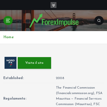
S
k
i
p
t
o
c
Home
o
n
t
e
Visita il sito
n
t
Established:
2008
The Financial Commission
(financialcommission.org), FSA
Regolamento:
Mauritius — Financial Services
Commission (Mauritius), FSC