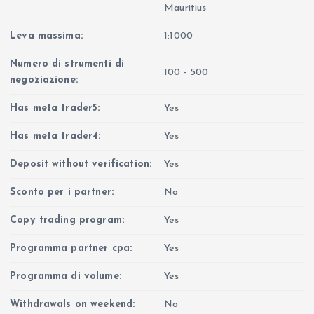
Mauritius
Leva massima:
1:1000
Numero di strumenti di
100 - 500
negoziazione:
Has meta trader5:
Yes
Has meta trader4:
Yes
Deposit without verification:
Yes
Sconto per i partner:
No
Copy trading program:
Yes
Programma partner cpa:
Yes
Programma di volume:
Yes
Withdrawals on weekend:
No