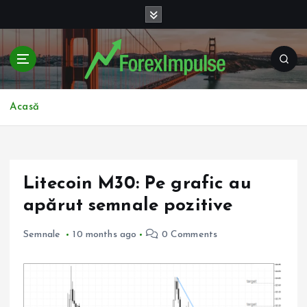
S
k
i
p
t
o
c
Acasă
o
n
t
e
Litecoin M30: Pe grafic au
n
t
apărut semnale pozitive
Semnale
10 months ago
0 Comments