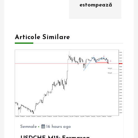
estompează
g
a
Articole Similare
r
e
î
n
a
r
Semnale
16 hours ago
t