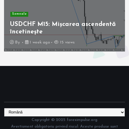
Semnale
USDCHF M15: Mișcarea ascendentă
încetinește
By
1 week ago
15 views
Copyright © 2025 foreximpulse.org
Avertisment obligatoriu privind riscul: Aceste produse sunt