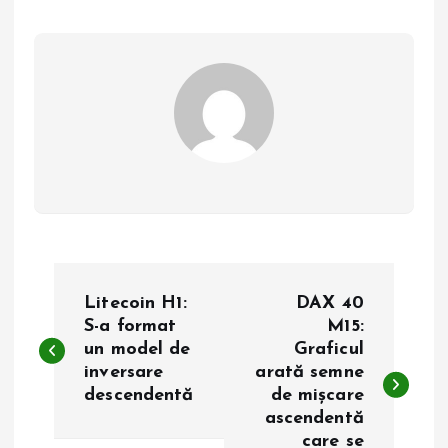
N
Litecoin H1:
DAX 40
a
S-a format
M15:
un model de
Graficul
inversare
arată semne
v
descendentă
de mișcare
ascendentă
i
care se