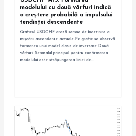
USDCHF M15: Formarea
i
modelului cu două vârfuri indică
o creștere probabilă a impulsului
c
tendinței descendente
Graficul USDCHF arată semne de încetinire a
o
mișcării ascendente actuale.Pe grafic se observă
formarea unui model clasic de inversare Două
l
vârfuri. Semnalul principal pentru confirmarea
modelului este străpungerea liniei de…
e