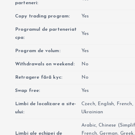
parteneri:
Copy trading program:
Yes
Programul de parteneriat
Yes
cpa:
Program de volum:
Yes
Withdrawals on weekend:
No
Retragere fără kyc:
No
Swap free:
Yes
Limbi de localizare a site-
Czech, English, French,
ului:
Ukrainian
Arabic, Chinese (Simplif
Limbi ale echipei de
French, German, Greek, 