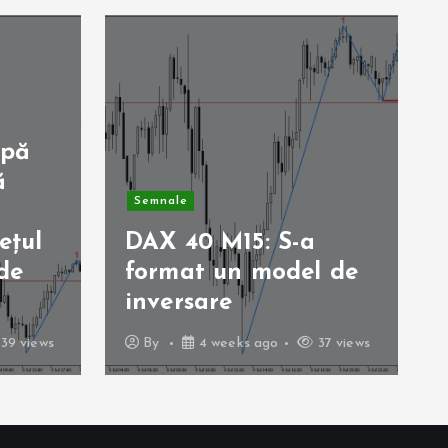
upă
ă
Semnale
ețul
DAX 40 M15: S-a
de
format un model de
inversare
39 views
By
4 weeks ago
37 views