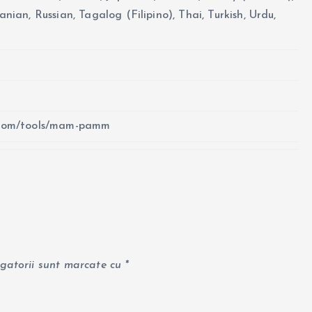
nian, Russian, Tagalog (Filipino), Thai, Turkish, Urdu,
.com/tools/mam-pamm
igatorii sunt marcate cu
*