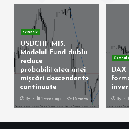
Semnale
USDCHF M15:
Modelul Fund dublu
Semnal
reduce
probabilitatea unei
DAX 
ă
mișcări descendente
form
continuate
inver
By
1 week ago
18 views
By