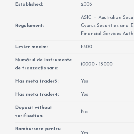
Established:
2005
ASIC — Australian Secu
Regulament:
Cyprus Securities and 
Financial Services Auth
Levier maxim:
1:500
Numărul de instrumente
10000 - 15000
de tranzacționare:
Has meta trader5:
Yes
Has meta trader4:
Yes
Deposit without
No
verification:
Rambursare pentru
Yes