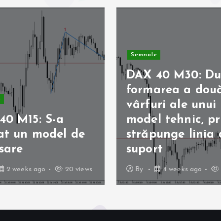
Semnale
DAX 40 M30: D
formarea a dou
e
vârfuri ale unui
40 M15: S-a
model tehnic, pr
at un model de
străpunge linia 
sare
suport
2 weeks ago
20 views
By
4 weeks ago