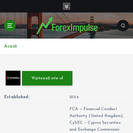
S
k
i
p
t
o
c
Acasă
o
n
t
e
Vizitează site-ul
n
t
Established:
2014
FCA — Financial Conduct
Authority (United Kingdom),
CySEC — Cyprus Securities
and Exchange Commission