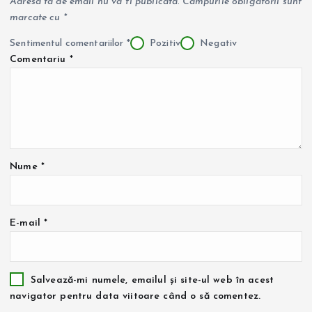
Adresa ta de email nu va fi publicată.
Câmpurile obligatorii sunt
marcate cu
*
Sentimentul comentariilor
*
Pozitiv
Negativ
Comentariu
*
Nume
*
E-mail
*
Salvează-mi numele, emailul și site-ul web în acest
navigator pentru data viitoare când o să comentez.