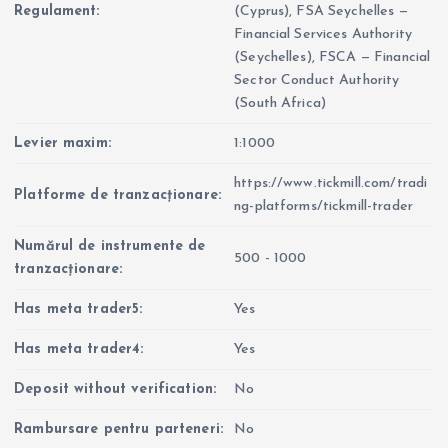
Regulament:
(Cyprus), FSA Seychelles —
Financial Services Authority
(Seychelles), FSCA — Financial
Sector Conduct Authority
(South Africa)
Levier maxim:
1:1000
https://www.tickmill.com/tradi
Platforme de tranzacționare:
ng-platforms/tickmill-trader
Numărul de instrumente de
500 - 1000
tranzacționare:
Has meta trader5:
Yes
Has meta trader4:
Yes
Deposit without verification:
No
Rambursare pentru parteneri:
No